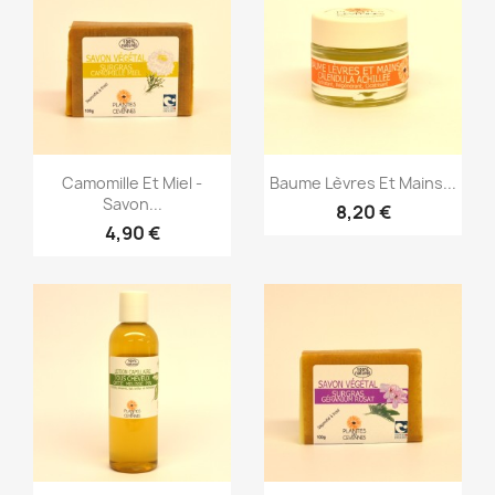
Aperçu rapide
Aperçu rapide


Camomille Et Miel -
Baume Lèvres Et Mains...
Savon...
8,20 €
4,90 €