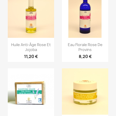
Aperçu rapide
Aperçu rapide


Huile Anti-Âge Rose Et
Eau Florale Rose De
Jojoba
Provins
11,20 €
8,20 €