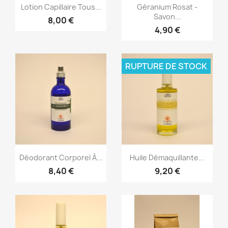
Aperçu rapide
Aperçu rapide


Lotion Capillaire Tous...
Géranium Rosat -
Savon...
8,00 €
4,90 €
RUPTURE DE STOCK
Aperçu rapide
Aperçu rapide


Déodorant Corporel À...
Huile Démaquillante...
8,40 €
9,20 €