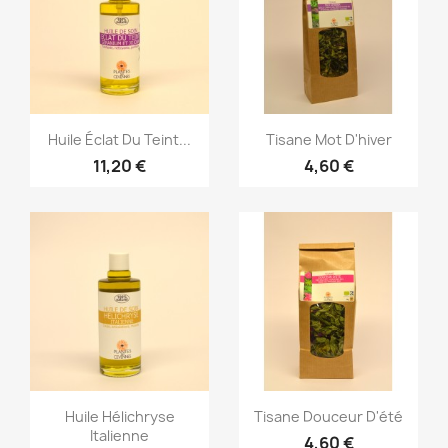
Aperçu rapide
Aperçu rapide


Huile Éclat Du Teint...
Tisane Mot D'hiver
11,20 €
4,60 €
Aperçu rapide
Aperçu rapide


Huile Hélichryse
Tisane Douceur D'été
Italienne
4,60 €