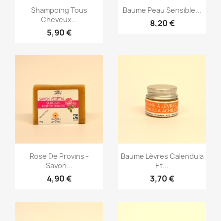
Aperçu rapide
Aperçu rapide


Shampoing Tous
Baume Peau Sensible...
Cheveux...
8,20 €
5,90 €
Aperçu rapide
Aperçu rapide


Rose De Provins -
Baume Lèvres Calendula
Savon...
Et...
4,90 €
3,70 €