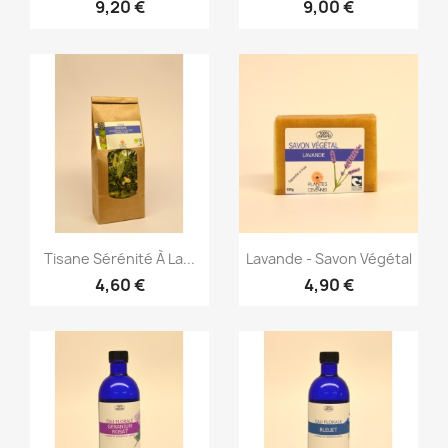
9,20 €
9,00 €
Aperçu rapide
Aperçu rapide


Tisane Sérénité À La...
Lavande - Savon Végétal
4,60 €
4,90 €