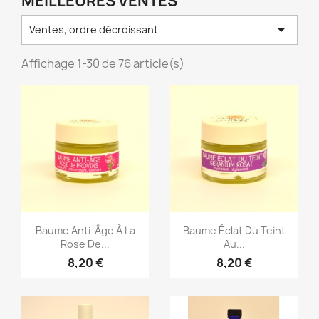
MEILLEURES VENTES

Ventes, ordre décroissant
Affichage 1-30 de 76 article(s)
Aperçu rapide
Aperçu rapide


Baume Anti-Âge À La
Baume Éclat Du Teint
Rose De...
Au...
8,20 €
8,20 €