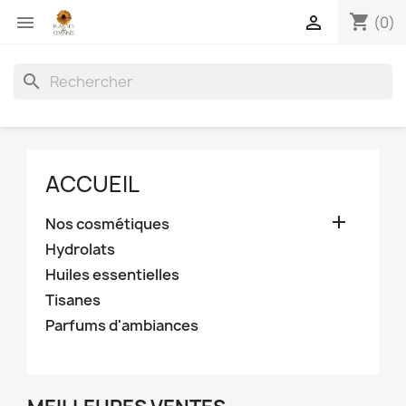
shopping_cart


(0)
search
ACCUEIL

Nos cosmétiques
Hydrolats
Huiles essentielles
Tisanes
Parfums d'ambiances