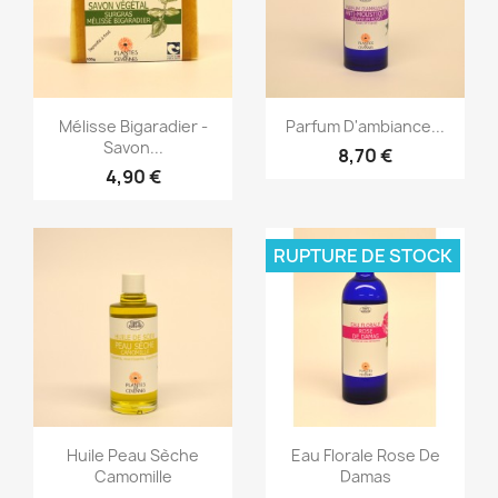
Aperçu rapide
Aperçu rapide


Mélisse Bigaradier -
Parfum D'ambiance...
Savon...
8,70 €
4,90 €
RUPTURE DE STOCK
Aperçu rapide
Aperçu rapide


Huile Peau Sèche
Eau Florale Rose De
Camomille
Damas