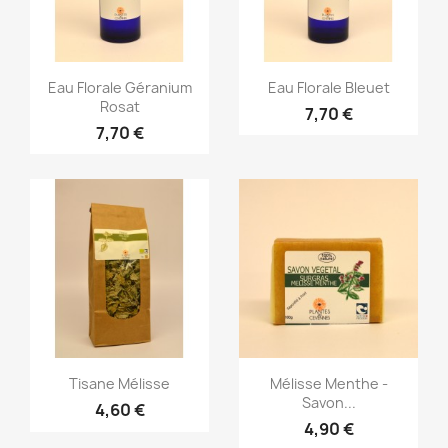
Aperçu rapide
Aperçu rapide


Eau Florale Géranium
Eau Florale Bleuet
Rosat
7,70 €
7,70 €
Aperçu rapide
Aperçu rapide


Tisane Mélisse
Mélisse Menthe -
Savon...
4,60 €
4,90 €