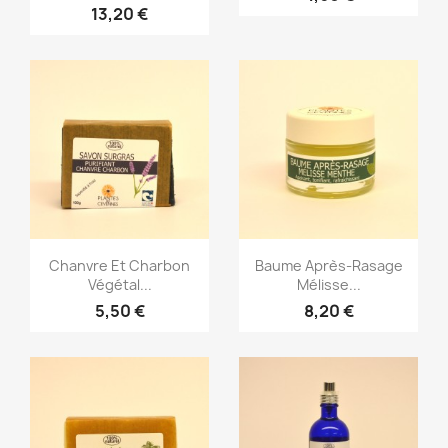
13,20 €
Aperçu rapide
Aperçu rapide


Chanvre Et Charbon
Baume Après-Rasage
Végétal...
Mélisse...
5,50 €
8,20 €