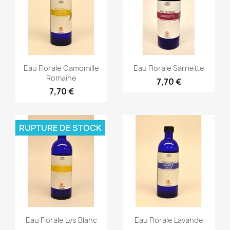
Aperçu rapide
Aperçu rapide


Eau Florale Camomille
Eau Florale Sarriette
Romaine
7,70 €
7,70 €
RUPTURE DE STOCK
Aperçu rapide
Aperçu rapide


Eau Florale Lys Blanc
Eau Florale Lavande