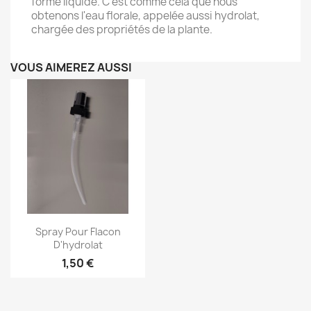
forme liquide. C'est comme cela que nous
obtenons l'eau florale, appelée aussi hydrolat,
chargée des propriétés de la plante.
VOUS AIMEREZ AUSSI
Aperçu rapide

Spray Pour Flacon
D'hydrolat
1,50 €