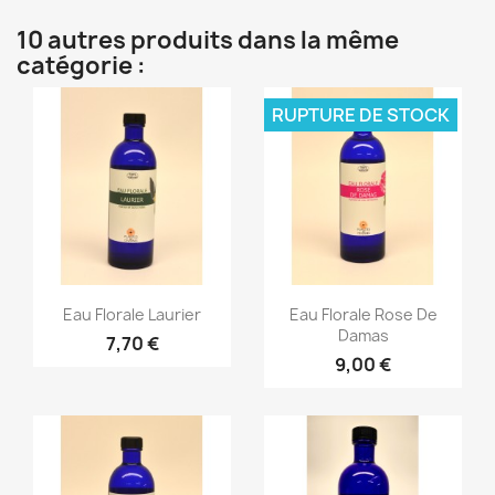
10 autres produits dans la même
catégorie :
RUPTURE DE STOCK
Aperçu rapide
Aperçu rapide


Eau Florale Laurier
Eau Florale Rose De
Damas
7,70 €
9,00 €