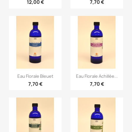
12,00 €
7,70 €
Aperçu rapide
Aperçu rapide


Eau Florale Bleuet
Eau Florale Achillée...
7,70 €
7,70 €