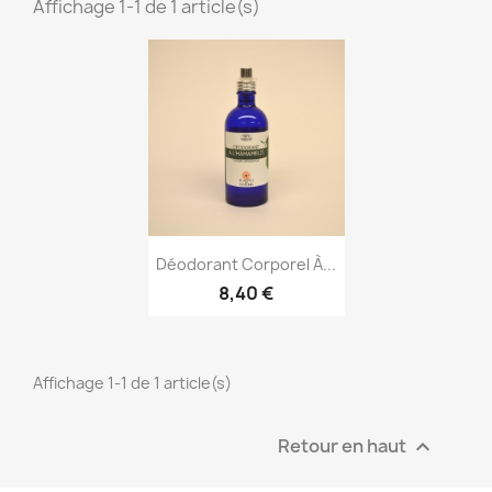
Affichage 1-1 de 1 article(s)
Aperçu rapide

Déodorant Corporel À...
8,40 €
Affichage 1-1 de 1 article(s)
Retour en haut
