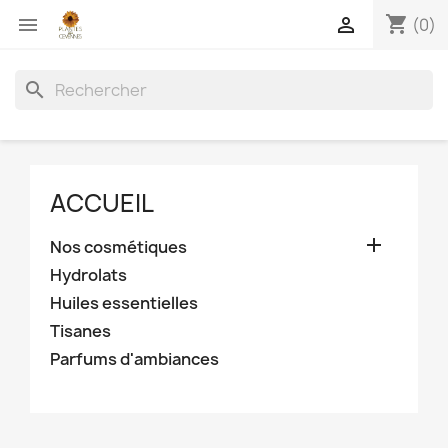
shopping_cart


(0)
search
ACCUEIL

Nos cosmétiques
Hydrolats
Huiles essentielles
Tisanes
Parfums d'ambiances