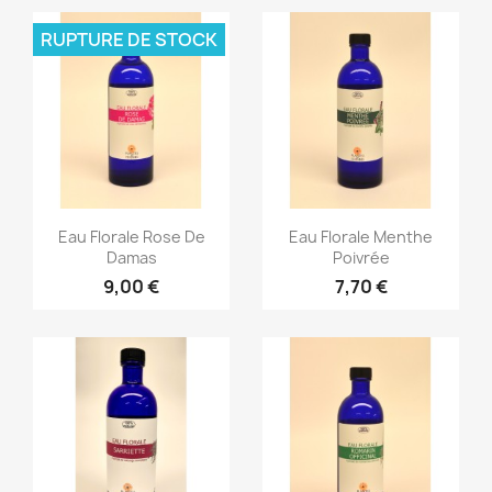
RUPTURE DE STOCK
Aperçu rapide
Aperçu rapide


Eau Florale Rose De
Eau Florale Menthe
Damas
Poivrée
9,00 €
7,70 €