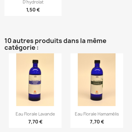
D'hydrolat
1,50 €
10 autres produits dans la même
catégorie :
Aperçu rapide
Aperçu rapide


Eau Florale Lavande
Eau Florale Hamamélis
7,70 €
7,70 €