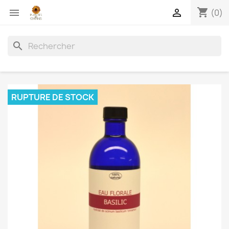
shopping_cart


(0)
search
RUPTURE DE STOCK