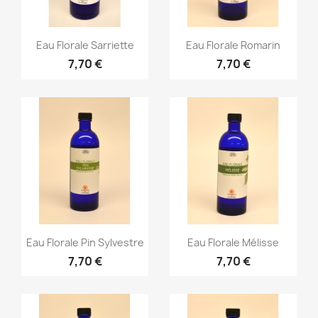
Aperçu rapide
Aperçu rapide


Eau Florale Sarriette
Eau Florale Romarin
7,70 €
7,70 €
Aperçu rapide
Aperçu rapide


Eau Florale Pin Sylvestre
Eau Florale Mélisse
7,70 €
7,70 €