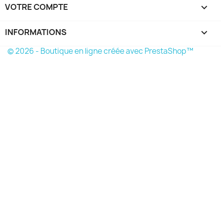
VOTRE COMPTE

INFORMATIONS
keyboard_arrow_down
© 2026 - Boutique en ligne créée avec PrestaShop™