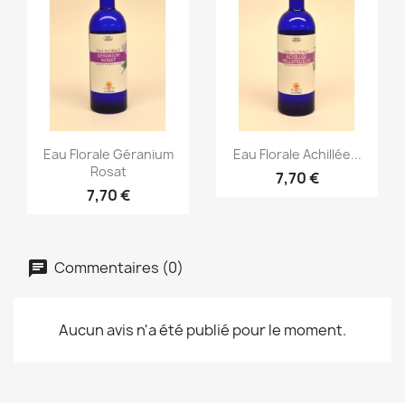
Aperçu rapide
Aperçu rapide


Eau Florale Géranium
Eau Florale Achillée...
Rosat
7,70 €
7,70 €
Commentaires (0)
Aucun avis n'a été publié pour le moment.