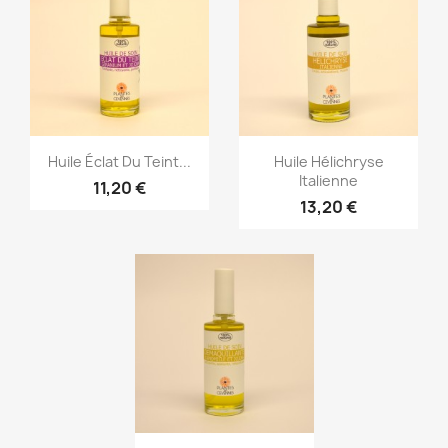
Aperçu rapide
Aperçu rapide


Huile Éclat Du Teint...
Huile Hélichryse
Italienne
11,20 €
13,20 €