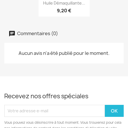
Aperçu rapide

Huile Démaquillante...
9,20 €
Commentaires (0)
Aucun avis n'a été publié pour le moment.
Recevez nos offres spéciales
Vous pouvez vous désinscrire à tout moment. Vous trouverez pour cela