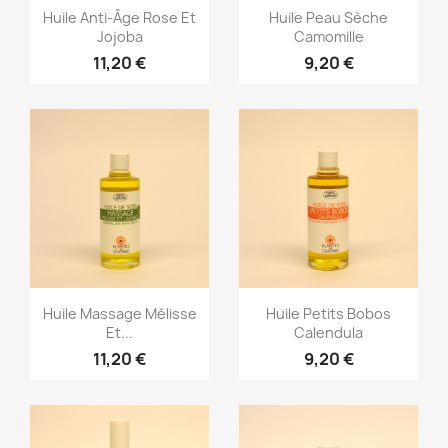
Aperçu rapide
Aperçu rapide


Huile Anti-Âge Rose Et
Huile Peau Sèche
Jojoba
Camomille
11,20 €
9,20 €
Aperçu rapide
Aperçu rapide


Huile Massage Mélisse
Huile Petits Bobos
Et...
Calendula
11,20 €
9,20 €