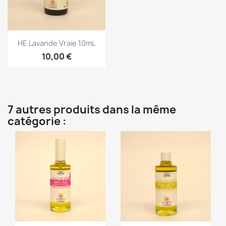
Aperçu rapide

HE Lavande Vraie 10mL
10,00 €
7 autres produits dans la même
catégorie :